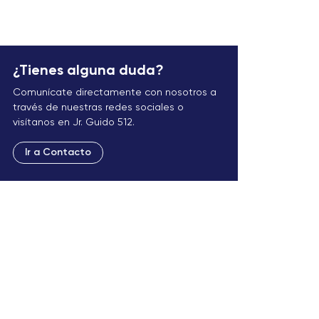
¿Tienes alguna duda?
Comunícate directamente con nosotros a
través de nuestras redes sociales o
visítanos en Jr. Guido 512.
Ir a Contacto